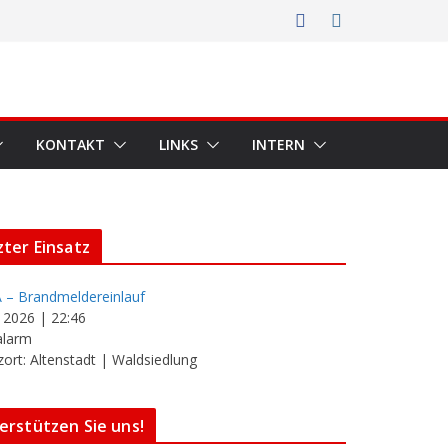
KONTAKT
LINKS
INTERN
zter Einsatz
 – Brandmeldereinlauf
i 2026
|
22:46
alarm
zort: Altenstadt | Waldsiedlung
erstützen Sie uns!