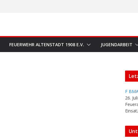
FEUERWEHR ALTENSTADT 1908 E.V.
JUGENDARBEIT
Let
F BMA
26. Jul
Feuer
Einsat
Unt