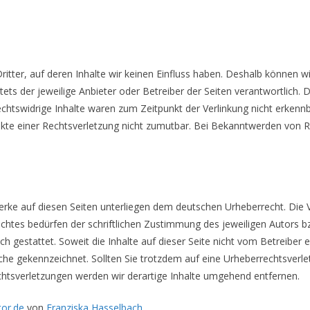
itter, auf deren Inhalte wir keinen Einfluss haben. Deshalb können w
stets der jeweilige Anbieter oder Betreiber der Seiten verantwortlich.
chtswidrige Inhalte waren zum Zeitpunkt der Verlinkung nicht erkennba
unkte einer Rechtsverletzung nicht zumutbar. Bei Bekanntwerden von R
Werke auf diesen Seiten unterliegen dem deutschen Urheberrecht. Die V
htes bedürfen der schriftlichen Zustimmung des jeweiligen Autors bz
ch gestattet. Soweit die Inhalte auf dieser Seite nicht vom Betreiber 
olche gekennzeichnet. Sollten Sie trotzdem auf eine Urheberrechtsver
tsverletzungen werden wir derartige Inhalte umgehend entfernen.
or.de
von
Franziska Hasselbach