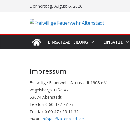
Zum
Donnerstag, August 6, 2026
Inhalt
springen
EINSATZABTEILUNG
EINSÄTZE
Impressum
Freiwillige Feuerwehr Altenstadt 1908 e.V.
Vogelsbergstraße 42
63674 Altenstadt
Telefon 0 60 47 / 77 77
Telefax 0 60 47 / 95 11 32
eMail:
info[at]ff-altenstadt.de