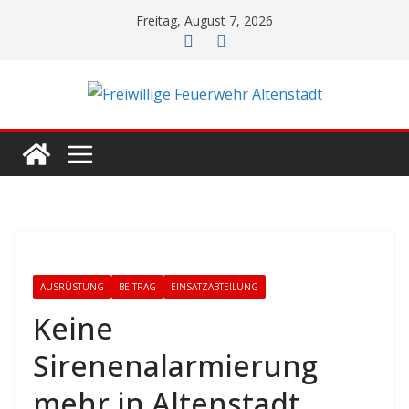
Zum
Freitag, August 7, 2026
Inhalt
springen
AUSRÜSTUNG
BEITRAG
EINSATZABTEILUNG
Keine
Sirenenalarmierung
mehr in Altenstadt