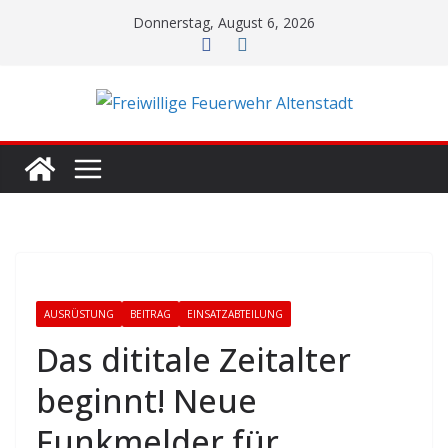
Zum
Donnerstag, August 6, 2026
Inhalt
springen
AUSRÜSTUNG
BEITRAG
EINSATZABTEILUNG
Das dititale Zeitalter
beginnt! Neue
Funkmelder für