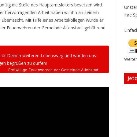
ftig die Stelle des Hauptamtsleiters besetzen wird.
Unster
er hervorragenden Arbeit haben wir ihn an seinem
Ihre S
überrascht. Mit Hilfe eines Arbeitskollegen wurde er
aller Feuerwehren der Gemeinde Altenstadt gebührend
Einfac
e für Deinen weiteren Lebensweg und würden uns
Weiter
gen begrüßen zu dürfen!
Freiwillige Feuerwehren der Gemeinde Altenstadt
Jet