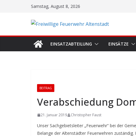
Zum
Samstag, August 8, 2026
Inhalt
springen
EINSATZABTEILUNG
EINSÄTZE
BEITRAG
Verabschiedung Dom
21. Januar 2019
Christopher Faust
Unser Sachgebietsleiter „Feuerwehr“ bei der Geme
Belange der Altenstädter Feuerwehren zuständig. E