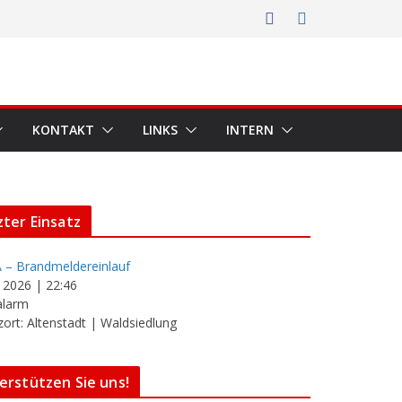
KONTAKT
LINKS
INTERN
zter Einsatz
 – Brandmeldereinlauf
i 2026
|
22:46
alarm
zort: Altenstadt | Waldsiedlung
erstützen Sie uns!