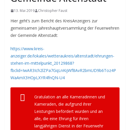
13. Mai 2019
Christopher Faust
Hier geht’s zum Bericht des KreisAnzeigers zur
gemeinsamen Jahreshauptversammlung der Feuerwehren
der Gemeinde Altenstadt:
https://www.kreis-
anzeiger.de/lokales/wetteraukreis/altenstadt/ehrungen-
stehen-im-mittelpunkt_20129868?
fbclid=IwAR3Ich2lZPa7GqLnKijWf8AvR2bmUD9b6Toz4P
WaAmX3HOpLXYR4fnQN-U4
Gratulation an alle Kameradinnen und
Kameraden, die aufgrund ihrer
Leistungen befördert wurden und an
alle, die eine Ehrung für ihren
langjährigen Dienst in der Feuerwehr