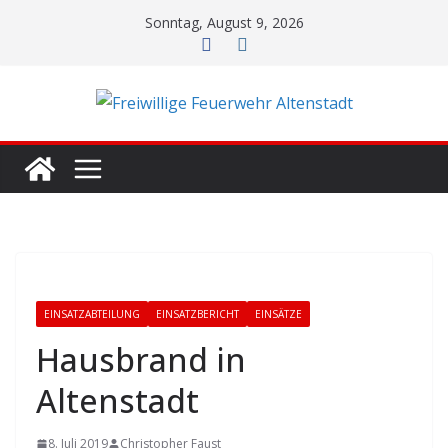
Zum
Sonntag, August 9, 2026
Inhalt
springen
EINSATZABTEILUNG
EINSATZBERICHT
EINSÄTZE
Hausbrand in
Altenstadt
8. Juli 2019
Christopher Faust