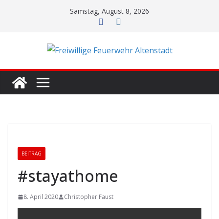
Zum
Samstag, August 8, 2026
Inhalt
springen
BEITRAG
#stayathome
8. April 2020
Christopher Faust