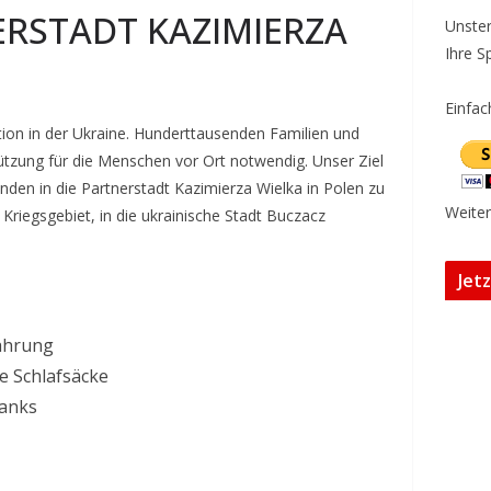
RSTADT KAZIMIERZA
Unster
Ihre S
Einfac
ation in der Ukraine. Hunderttausenden Familien und
tützung für die Menschen vor Ort notwendig. Unser Ziel
nden in die Partnerstadt Kazimierza Wielka in Polen zu
Weiter
 Kriegsgebiet, in die ukrainische Stadt Buczacz
Jet
ahrung
ie Schlafsäcke
banks