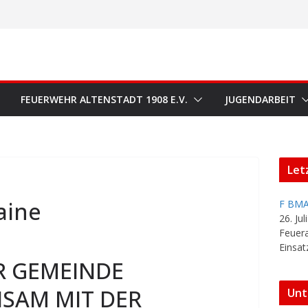
FEUERWEHR ALTENSTADT 1908 E.V.
JUGENDARBEIT
Let
raine
F BMA
26. Jul
Feuer
Einsat
R GEMEINDE
SAM MIT DER
Unt