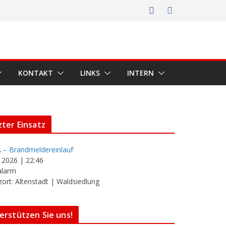
KONTAKT
LINKS
INTERN
zter Einsatz
 – Brandmeldereinlauf
i 2026
|
22:46
alarm
zort: Altenstadt | Waldsiedlung
erstützen Sie uns!