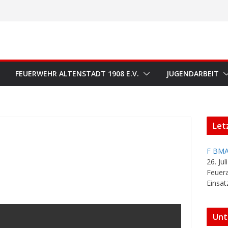
FEUERWEHR ALTENSTADT 1908 E.V.
JUGENDARBEIT
Let
F BMA
26. Jul
Feuer
Einsat
Unt