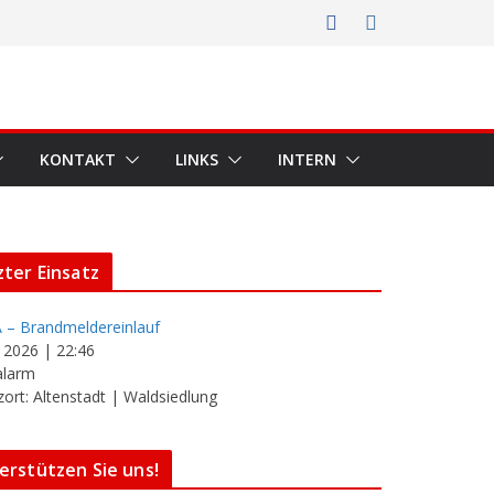
KONTAKT
LINKS
INTERN
zter Einsatz
 – Brandmeldereinlauf
i 2026
|
22:46
alarm
zort: Altenstadt | Waldsiedlung
erstützen Sie uns!