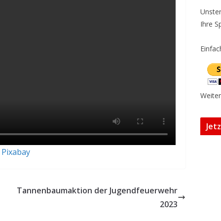
Unster
Ihre S
Einfac
Weiter
Jet
m
Pixabay
Tannenbaumaktion der Jugendfeuerwehr
2023