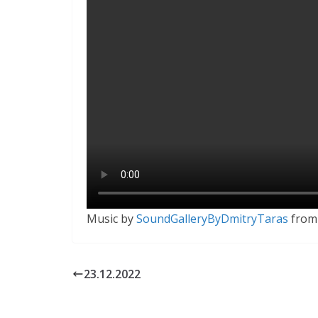
Music by
SoundGalleryByDmitryTaras
fro
23.12.2022