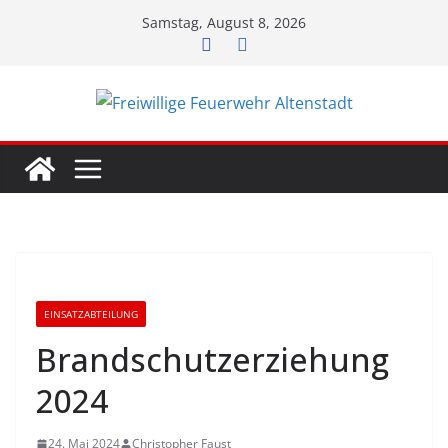
Zum
Samstag, August 8, 2026
Inhalt
springen
EINSATZABTEILUNG
Brandschutzerziehung
2024
24. Mai 2024
Christopher Faust