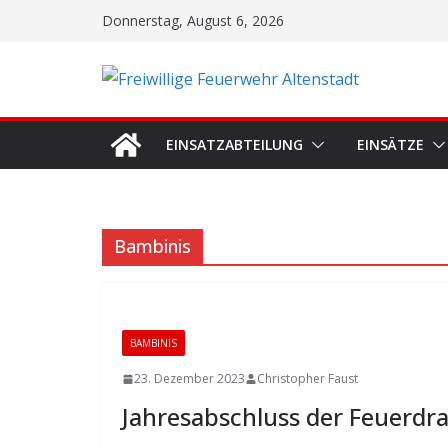
Zum
Donnerstag, August 6, 2026
Inhalt
springen
EINSATZABTEILUNG
EINSÄTZE
Bambinis
BAMBINIS
23. Dezember 2023
Christopher Faust
Jahresabschluss der Feuerdr