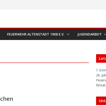
FEUERWEHR ALTENSTADT 1908 E.V.
JUGENDARBEIT
Let
F BMA
26. Jul
Feuer
Einsat
achen
Unt