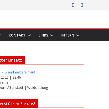
KONTAKT
LINKS
INTERN
zter Einsatz
 – Brandmeldereinlauf
i 2026
|
22:46
alarm
zort: Altenstadt | Waldsiedlung
erstützen Sie uns!