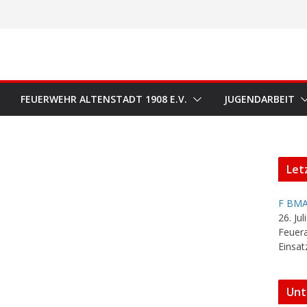
FEUERWEHR ALTENSTADT 1908 E.V.
JUGENDARBEIT
Let
F BMA
26. Jul
Feuer
Einsat
Unt