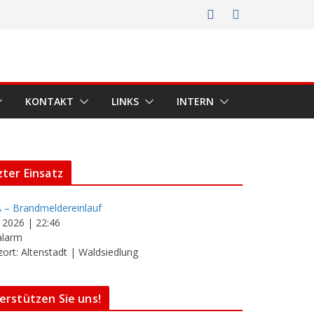
KONTAKT
LINKS
INTERN
zter Einsatz
 – Brandmeldereinlauf
i 2026
|
22:46
alarm
zort: Altenstadt | Waldsiedlung
erstützen Sie uns!