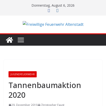
Zum
Donnerstag, August 6, 2026
Inhalt
springen
JUGENDFEUERWEHR
Tannenbaumaktion
2020
29. Dezember 2019
Christopher Faust