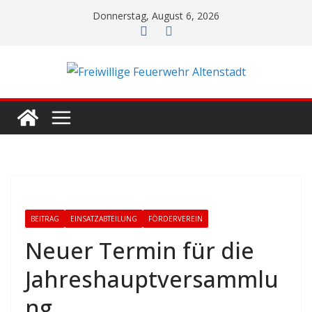
Zum
Donnerstag, August 6, 2026
Inhalt
springen
BEITRAG
EINSATZABTEILUNG
FÖRDERVEREIN
Neuer Termin für die
Jahreshauptversammlu
ng