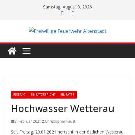
Zum
Samstag, August 8, 2026
Inhalt
springen
BEITRAG
EINSATZBERICHT
EINSÄTZE
Hochwasser Wetterau
3. Februar 2021
Christopher Faust
Seit Freitag, 29.01.2021 herrscht in der östlichen Wetterau