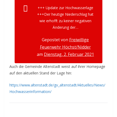
+++ Update zur Hochwasserlage
+++Der heutige Niederschlag hat
wie erhofft zu keiner negativen
Änderung der…
Gepostet von
Freiwillige
Feuerwehr Höchst/Nidder
am
Dienstag, 2. Februar 2021
Auch die Gemeinde Altenstadt weist auf ihrer Homepage
auf den aktuellen Stand der Lage hin:
https://www.altenstadt.de/gv_altenstadt/Aktuelles/News/
Hochwasserinformation/