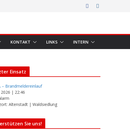
KONTAKT
LINKS
INTERN
zter Einsatz
 – Brandmeldereinlauf
i 2026
|
22:46
alarm
zort: Altenstadt | Waldsiedlung
erstützen Sie uns!