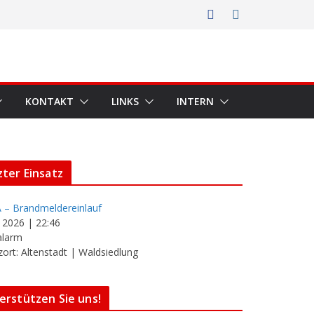
KONTAKT
LINKS
INTERN
zter Einsatz
 – Brandmeldereinlauf
i 2026
|
22:46
alarm
zort: Altenstadt | Waldsiedlung
erstützen Sie uns!