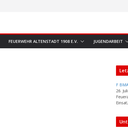
FEUERWEHR ALTENSTADT 1908 E.V.
JUGENDARBEIT
Let
F BMA
26. Jul
Feuer
Einsat
Unt