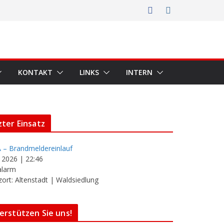
KONTAKT
LINKS
INTERN
zter Einsatz
 – Brandmeldereinlauf
i 2026
|
22:46
alarm
zort: Altenstadt | Waldsiedlung
erstützen Sie uns!