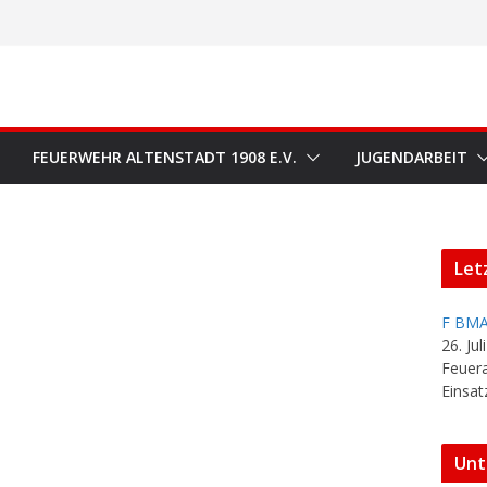
FEUERWEHR ALTENSTADT 1908 E.V.
JUGENDARBEIT
Let
F BMA
26. Jul
Feuer
Einsat
Unt