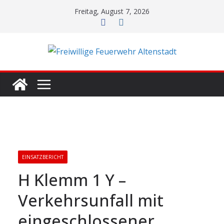
Zum
Freitag, August 7, 2026
Inhalt
springen
EINSATZBERICHT
H Klemm 1 Y –
Verkehrsunfall mit
eingeschlossener