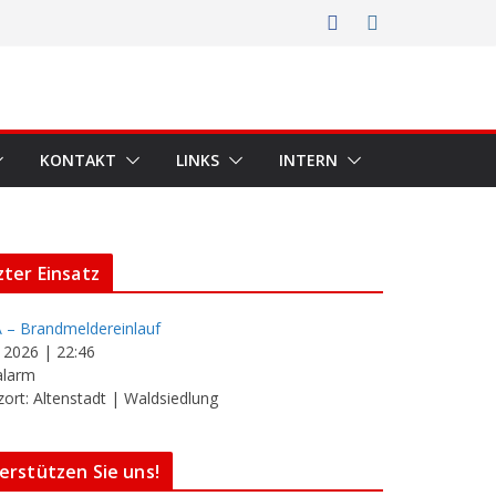
KONTAKT
LINKS
INTERN
zter Einsatz
 – Brandmeldereinlauf
i 2026
|
22:46
alarm
zort: Altenstadt | Waldsiedlung
erstützen Sie uns!