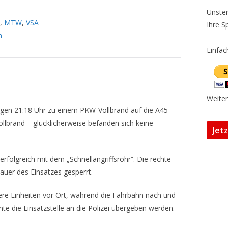
Unster
,
MTW
,
VSA
Ihre S
h
Einfac
Weiter
gen 21:18 Uhr zu einem PKW-Vollbrand auf die A45
ollbrand – glücklicherweise befanden sich keine
Jet
folgreich mit dem „Schnellangriffsrohr“. Die rechte
auer des Einsatzes gesperrt.
ere Einheiten vor Ort, während die Fahrbahn nach und
e die Einsatzstelle an die Polizei übergeben werden.