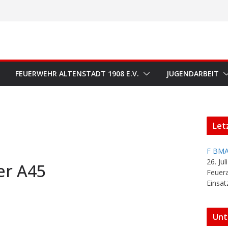
FEUERWEHR ALTENSTADT 1908 E.V.
JUGENDARBEIT
Let
F BMA
26. Jul
er A45
Feuer
Einsat
Unt