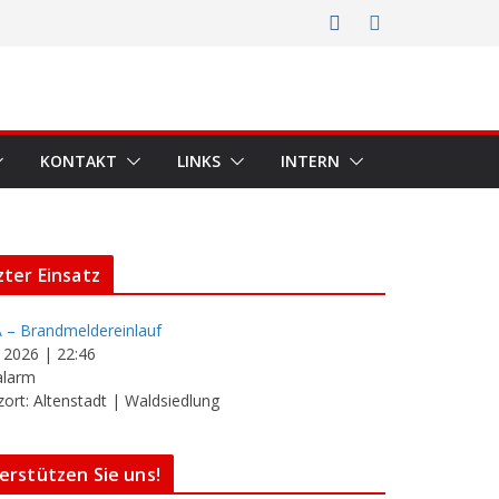
KONTAKT
LINKS
INTERN
zter Einsatz
 – Brandmeldereinlauf
i 2026
|
22:46
alarm
zort: Altenstadt | Waldsiedlung
erstützen Sie uns!