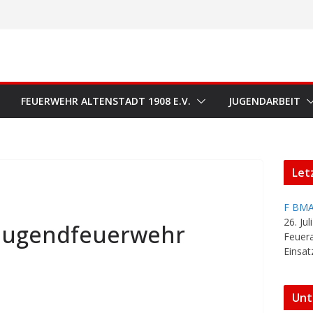
FEUERWEHR ALTENSTADT 1908 E.V.
JUGENDARBEIT
Let
F BMA
26. Jul
e Jugendfeuerwehr
Feuer
Einsat
Unt