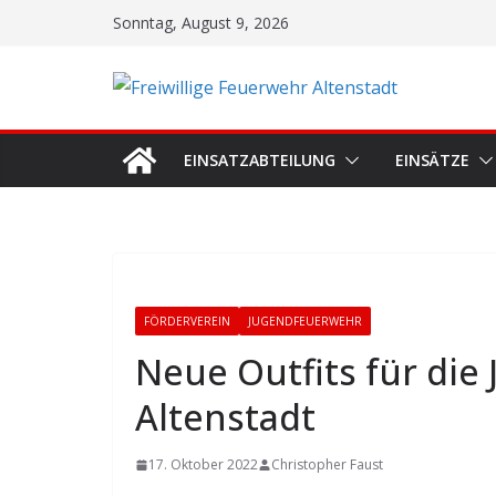
Zum
Sonntag, August 9, 2026
Inhalt
springen
EINSATZABTEILUNG
EINSÄTZE
FÖRDERVEREIN
JUGENDFEUERWEHR
Neue Outfits für di
Altenstadt
17. Oktober 2022
Christopher Faust