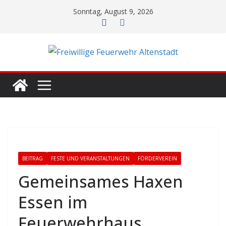
Zum
Sonntag, August 9, 2026
Inhalt
springen
BEITRAG
FESTE UND VERANSTALTUNGEN
FÖRDERVEREIN
Gemeinsames Haxen
Essen im
Feuerwehrhaus