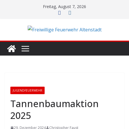
Zum
Freitag, August 7, 2026
Inhalt
springen
JUGENDFEUERWEHR
Tannenbaumaktion
2025
29. Dezember 2024
Christopher Faust