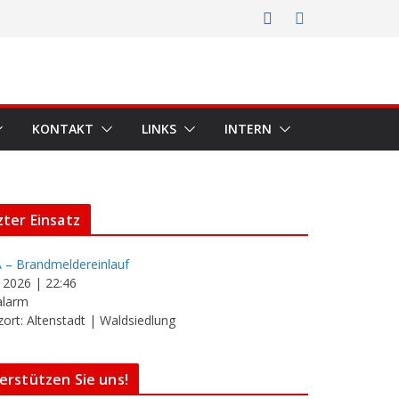
KONTAKT
LINKS
INTERN
zter Einsatz
 – Brandmeldereinlauf
i 2026
|
22:46
alarm
zort: Altenstadt | Waldsiedlung
erstützen Sie uns!