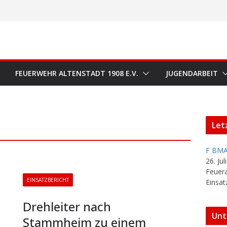
FEUERWEHR ALTENSTADT 1908 E.V.
JUGENDARBEIT
Let
F BMA
26. Jul
Feuer
EINSATZBERICHT
Einsat
Drehleiter nach
Unt
Stammheim zu einem