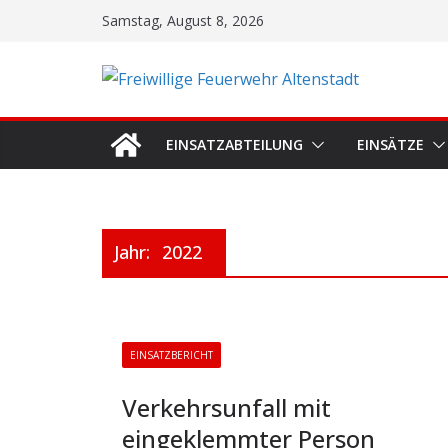
Zum
Samstag, August 8, 2026
Inhalt
springen
EINSATZABTEILUNG
EINSÄTZE
Jahr:
2022
EINSATZBERICHT
Verkehrsunfall mit
eingeklemmter Person